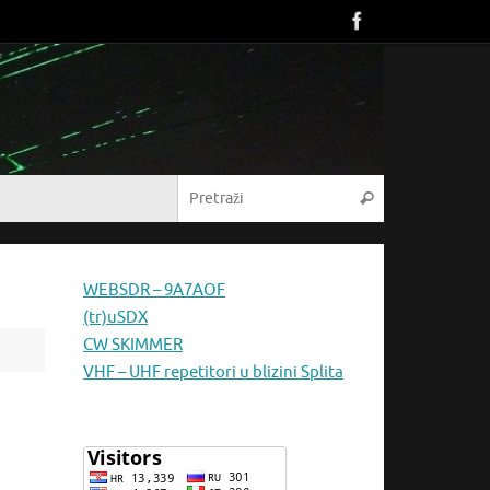
Pretraži:
Pretraži
WEBSDR – 9A7AOF
(tr)uSDX
CW SKIMMER
VHF – UHF repetitori u blizini Splita
rter