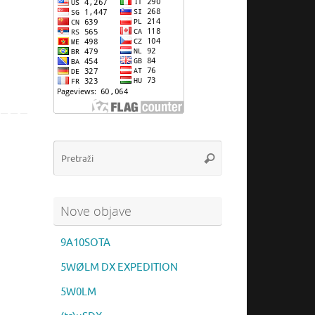
Pretraži:
Pretraži
Nove objave
9A10SOTA
5WØLM DX EXPEDITION
5W0LM