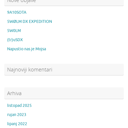
Nove objave
9A10SOTA
5WØLM DX EXPEDITION
5W0LM
(tr)uSDX
Napustio nas je Mojsa
Najnoviji komentari
Arhiva
listopad 2025
rujan 2023
lipanj 2022