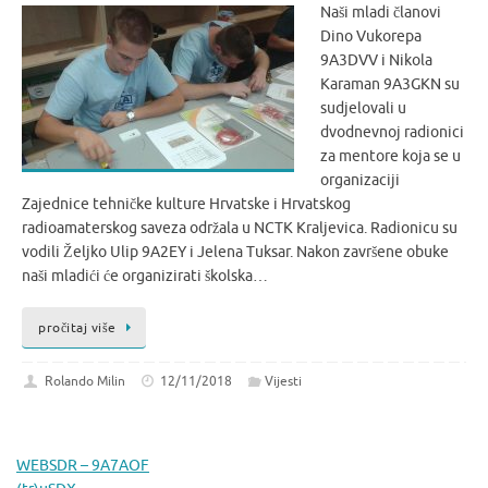
Naši mladi članovi
Dino Vukorepa
9A3DVV i Nikola
Karaman 9A3GKN su
sudjelovali u
dvodnevnoj radionici
za mentore koja se u
organizaciji
Zajednice tehničke kulture Hrvatske i Hrvatskog
radioamaterskog saveza održala u NCTK Kraljevica. Radionicu su
vodili Željko Ulip 9A2EY i Jelena Tuksar. Nakon završene obuke
naši mladići će organizirati školska…
pročitaj više
Rolando Milin
12/11/2018
Vijesti
WEBSDR – 9A7AOF