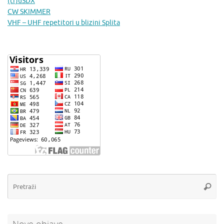
(tr)uSDX
CW SKIMMER
VHF – UHF repetitori u blizini Splita
Pr
Pretra