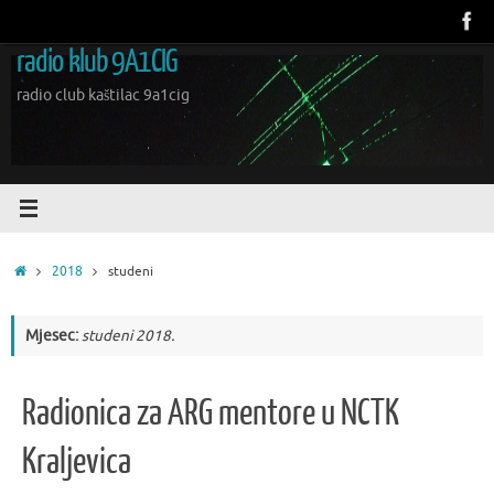
Skoči
do
radio klub 9A1CIG
sadržaja
radio club kaštilac 9a1cig
Početna
2018
studeni
Mjesec:
studeni 2018.
Radionica za ARG mentore u NCTK
Kraljevica