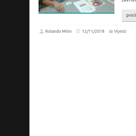
završe
proči
Rolando Milin
12/11/2018
Vijesti