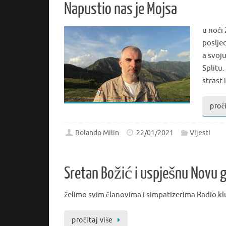
Napustio nas je Mojsa
u noći 
poslje
a svoj
Splitu
strast
proči
Rolando Milin
22/01/2021
Vijesti
Sretan Božić i uspješnu Novu 
želimo svim članovima i simpatizerima Radio kl
pročitaj više