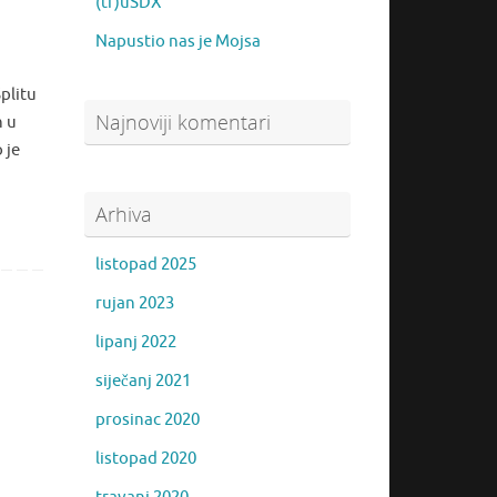
(tr)uSDX
Napustio nas je Mojsa
d
plitu
Najnoviji komentari
n u
 je
Arhiva
listopad 2025
rujan 2023
lipanj 2022
siječanj 2021
prosinac 2020
listopad 2020