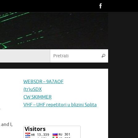
Pretraži:
Pretraži
WEBSDR – 9A7AOF
(tr)uSDX
CW SKIMMER
VHF – UHF repetitori u blizini Splita
e
and I,