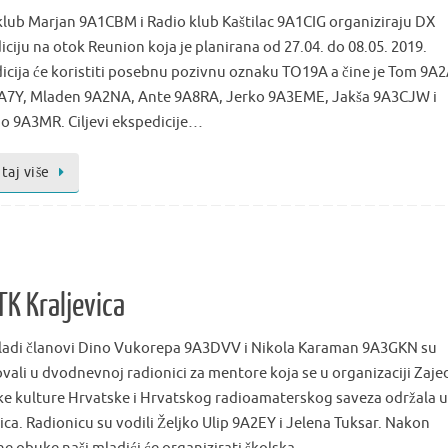
klub Marjan 9A1CBM i Radio klub Kaštilac 9A1CIG organiziraju DX
iciju na otok Reunion koja je planirana od 27.04. do 08.05. 2019.
icija će koristiti posebnu pozivnu oznaku TO19A a čine je Tom 9A
9A7Y, Mladen 9A2NA, Ante 9A8RA, Jerko 9A3EME, Jakša 9A3CJW i
o 9A3MR. Ciljevi ekspedicije…
taj više
K Kraljevica
ladi članovi Dino Vukorepa 9A3DVV i Nikola Karaman 9A3GKN su
ovali u dvodnevnoj radionici za mentore koja se u organizaciji Zaje
ke kulture Hrvatske i Hrvatskog radioamaterskog saveza održala 
ica. Radionicu su vodili Željko Ulip 9A2EY i Jelena Tuksar. Nakon