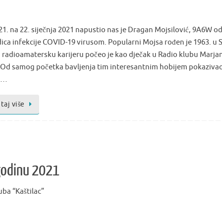
21. na 22. siječnja 2021 napustio nas je Dragan Mojsilović, 9A6W o
dica infekcije COVID-19 virusom. Popularni Mojsa rođen je 1963. u S
u radioamatersku karijeru počeo je kao dječak u Radio klubu Marja
. Od samog početka bavljenja tim interesantnim hobijem pokazivao
 i…
taj više
godinu 2021
uba “Kaštilac”