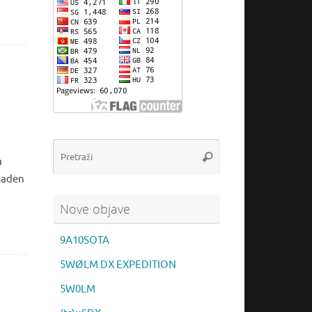
Pretraži:
Pretraži
a
Mladen
Nove objave
9A10SOTA
5WØLM DX EXPEDITION
5W0LM