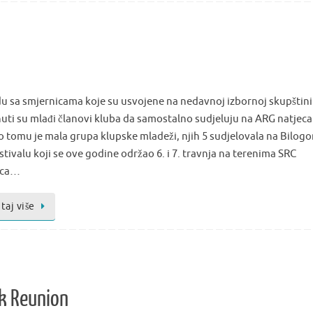
du sa smjernicama koje su usvojene na nedavnoj izbornoj skupštini
uti su mlađi članovi kluba da samostalno sudjeluju na ARG natjeca
 tomu je mala grupa klupske mladeži, njih 5 sudjelovala na Bilog
tivalu koji se ove godine održao 6. i 7. travnja na terenima SRC
ica…
taj više
ok Reunion