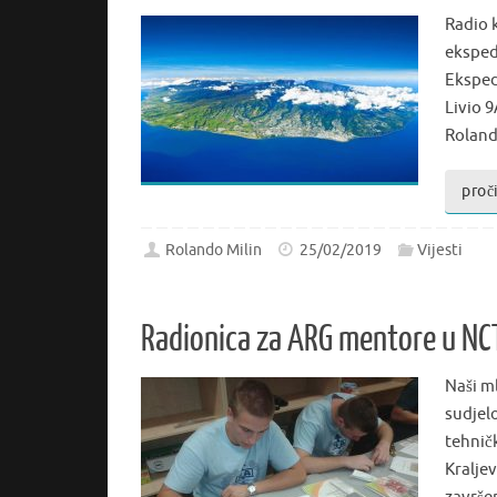
Radio 
eksped
Eksped
Livio 
Roland
proči
Rolando Milin
25/02/2019
Vijesti
Radionica za ARG mentore u NCT
Naši m
sudjel
tehnič
Kraljev