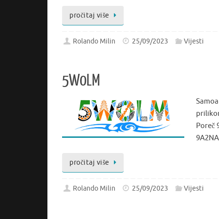
pročitaj više
Rolando Milin
25/09/2023
Vijesti
5W0LM
Samoa 
prilik
Poreč 
9A2NA 
pročitaj više
Rolando Milin
25/09/2023
Vijesti