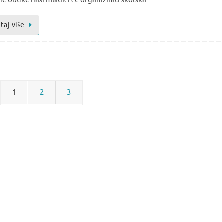
ne obuke naši mladići će organizirati školska…
taj više
1
2
3