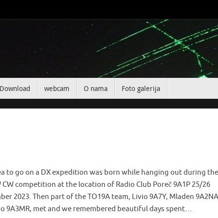
Download
webcam
O nama
Foto galerija
ea to go on a DX expedition was born while hanging out during th
W competition at the location of Radio Club Poreč 9A1P 25/26
er 2023. Then part of the TO19A team, Livio 9A7Y, Mladen 9A2NA 
o 9A3MR, met and we remembered beautiful days spent…