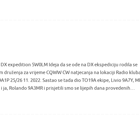
DX expedition 5W0LM Ideja da se ode na DX ekspediciju rodila se
om druženja za vrijeme CQWW CW natjecanja na lokaciji Radio klub
9A1P 25/26 11. 2022. Sastao se tada dio TO19A ekipe, Livio 9A7Y, 
i ja, Rolando 9A3MR i prisjetili smo se lijepih dana provedenih…