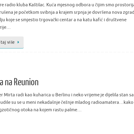
re radio kluba Kaštilac. Kuća mjesnog odbora u čijim smo prostori
 srušena je početkom svibnja a krajem srpnja je dovršena nova zgra
ju koje se smjestio trgovački centar a na katu kafić i društvene
rije…
taj više
a na Reunion
irta radi kao kuharica u Berlinu i neko vrijeme je dijelila stan sa
budile su se u meni nekadašnje čežnje mladog radioamatera…kako 
sa egzotičnog otoka na kojem rastu palme…