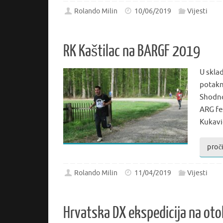
Rolando Milin
10/06/2019
Vijesti
RK Kaštilac na BARGF 2019
U skla
potakn
Shodno
ARG fes
Kukav
proči
Rolando Milin
11/04/2019
Vijesti
Hrvatska DX ekspedicija na ot