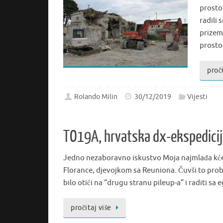
prosto
radili
prizeml
prosto
proči
Rolando Milin
30/12/2019
Vijesti
TO19A, hrvatska dx-ekspedicij
Jedno nezaboravno iskustvo Moja najmlađa kćer M
Florance, djevojkom sa Reuniona. Čuvši to pro
bilo otići na “drugu stranu pileup-a” i raditi 
pročitaj više