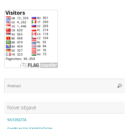
Pr
Pretra
Nove objave
9A10SOTA