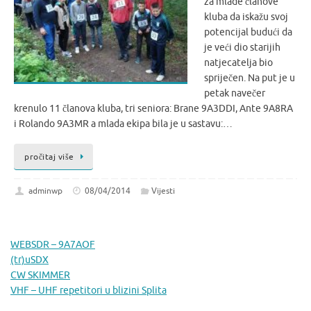
za mlade članove
kluba da iskažu svoj
potencijal budući da
je veći dio starijih
natjecatelja bio
spriječen. Na put je u
petak navečer
krenulo 11 članova kluba, tri seniora: Brane 9A3DDI, Ante 9A8RA
i Rolando 9A3MR a mlada ekipa bila je u sastavu:…
pročitaj više
adminwp
08/04/2014
Vijesti
WEBSDR – 9A7AOF
(tr)uSDX
CW SKIMMER
VHF – UHF repetitori u blizini Splita