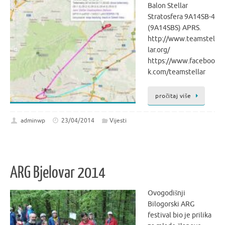
Balon Stellar
Stratosfera 9A14SB-4
(9A14SBS) APRS.
http://www.teamstel
lar.org/
https://www.faceboo
k.com/teamstellar
pročitaj više
adminwp
23/04/2014
Vijesti
ARG Bjelovar 2014
Ovogodišnji
Bilogorski ARG
festival bio je prilika