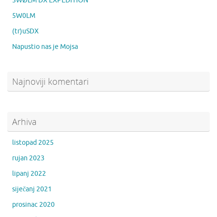
5WØLM DX EXPEDITION
5W0LM
(tr)uSDX
Napustio nas je Mojsa
Najnoviji komentari
Arhiva
listopad 2025
rujan 2023
lipanj 2022
siječanj 2021
prosinac 2020