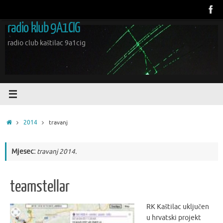
Skoči
do
radio klub 9A1CIG
sadržaja
radio club kaštilac 9a1cig
Početna
2014
travanj
Mjesec:
travanj 2014.
teamstellar
RK Kaštilac uključen
u hrvatski projekt