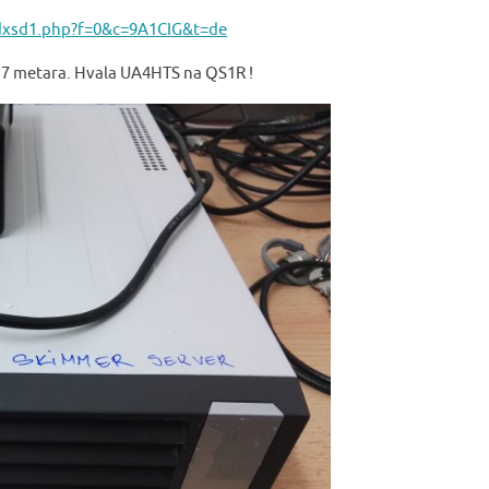
dxsd1.php?f=0&c=9A1CIG&t=de
,17 metara. Hvala UA4HTS na QS1R !