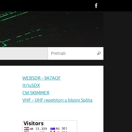
Pretraži:
Pretraži
WEBSDR – 9A7AOF
(tr)uSDX
CW SKIMMER
VHF – UHF repetitori u blizini Splita