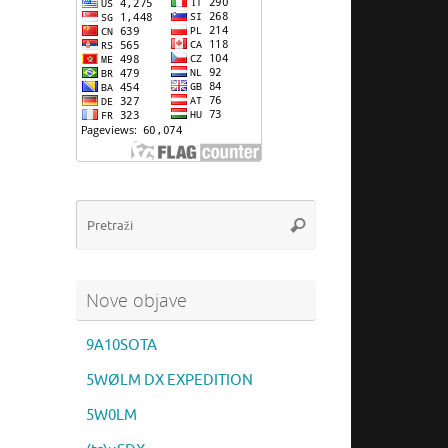
Pretraži:
Pretraži
Nove objave
9A10SOTA
5WØLM DX EXPEDITION
5W0LM