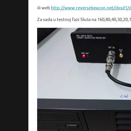
ili web
http://www.reversebeacon.net/dxsd1/
Za sada u testnoj fazi.Sluša na 160,80,40,30,20