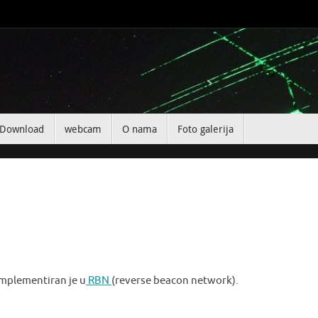
Download
webcam
O nama
Foto galerija
implementiran je u
RBN
(reverse beacon network).