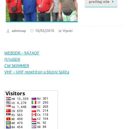
pročitaj više
adminwp
10/05/2010
Vijesti
WEBSDR – 9A7AOF
(tr)uSDX
CW SKIMMER
VHF – UHF repetitori u blizini Splita