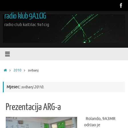
Skoči
do
radio klub 9A1CIG
sadržaja
radio club kaštilac 9a1cig
Početna
2010
svibanj
Mjesec:
svibanj 2010.
Prezentacija ARG-a
Rolando, 9A3MR
održao je