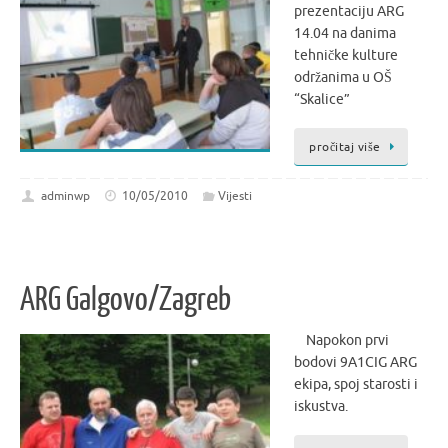
prezentaciju ARG
14.04 na danima
tehničke kulture
održanima u OŠ
“Skalice”
pročitaj više
adminwp
10/05/2010
Vijesti
ARG Galgovo/Zagreb
Napokon prvi
bodovi 9A1CIG ARG
ekipa, spoj starosti i
iskustva.