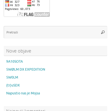
Pr
Pretra
Nove objave
9A10SOTA
5WØLM DX EXPEDITION
5W0LM
(tr)uSDX
Napustio nas je Mojsa