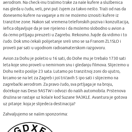
aerodrom. Na check-inu tražimo trake za naše kufere a službenica
nas gleda u čudu, veli, prvi put čujem za takvo nešto. Traži od nas da
donesemo kufere na vaganje a mi ne možemo iznositi kufere iz
tranzitne zone. Nakon sat vremena telefonskih poziva i konzultacija,
šefica objavljuje da je sve riješeno i da možemo slobodno u avion a
da ćemo prtljagu preuzeti u Zagrebu. Rekosmo..hajde da vidimo i to
čudo. Dok smo čekali polijetanje sreli smo se sa Franom ZL1SLO i
proveli par sati u ugodnom radioamaterskom razgovoru.
Avion za Dohu je poletio u 16 sati, do Dohe mu je trebalo 1730 sati
leta koje smo proveli u nemirnom snu i gledanju filmova. Slijećemo u
Dohu nešto poslije 23 sata. Lutamo po tranzitnoj zoni do ujutro,
krcamo se na let za Zagreb i još tričavih 5 ipo sati i slijećemo na
zagrebački aerodrom. Za pravo čudo, sva prtljaga je na broju,
dočekuje nas Deso 9A5TW i odvozi do naših automobila. Prstenova
družina se rastaje uz kolače kod Suzane 9A3KLE. Avantura je gotova
uz pitanje: koja je slijedeća destinacija?
Zahvaljujemo se našim sponzorima: