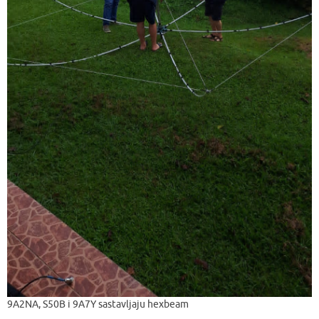
9A2NA, S50B i 9A7Y sastavljaju hexbeam