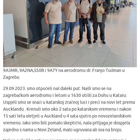
9A3MR, 9A2NA,S50B i 9A7Y na aerodromu dr. Franjo Tuđman u
Zagrebu
29.09.2023. smo otpočeli naš daleki put. Našli smo se na
zagrebačkom aerodromu i letom u 1630 otišli za Dohu u Kataru.
Uspjeli smo se snaći u katarskoj zračnoj luci i preći na novi let prema
Aucklandu . Krenuli smo oko 2 sata po katarskom vremenu i nakon
15 sati leta sletjeli u Auckland u 4 sata ujutro po novozelandskom
vremenu. Iako smo bili pomalo skeptični, naša prtljaga je dospjela
zajedno s nama u Novi Zeland, malo ugruvana ali sva na broju.