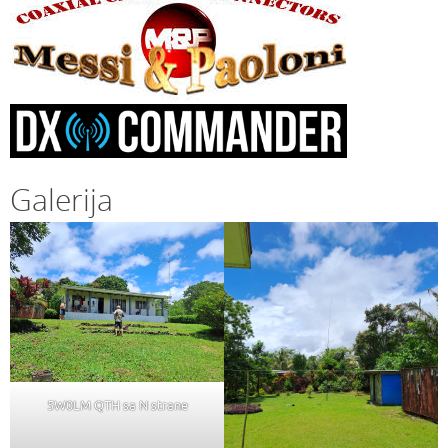
Galerija
5W0LM QTH sa N strane