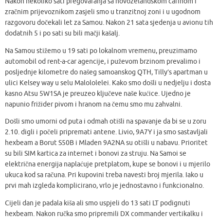
Nakon nekoliko sati pregovaranja sa novozelandskom carinom i
zračnim prijevoznikom zasjeli smo u tranzitnoj zoni i u ugodnom
razgovoru dočekali let za Samou. Nakon 21 sata sjedenja u avionu tih
dodatnih 5 i po sati su bili mačji kašalj.
Na Samou stižemo u 19 sati po lokalnom vremenu, preuzimamo
automobil od rent-a-car agencije, i puževom brzinom prevalimo i
posljednje kilometre do našeg samoanskog QTH, Tilly’s apartman u
ulici Kelsey way u selu Malololelei. Kako smo došli u nedjelju i dosta
kasno Atsu 5W1SA je preuzeo ključeve naše kućice. Ujedno je
napunio frižider pivom i hranom na čemu smo mu zahvalni.
Došli smo umorni od puta i odmah otišli na spavanje da bi se u zoru
2.10. digli i počeli pripremati antene. Livio, 9A7Y i ja smo sastavljali
hexbeam a Borut S50B i Mladen 9A2NA su otišli u nabavu. Prioritet
su bili SIM kartica za internet i bonovi za struju. Na Samoi se
električna energija naplaćuje pretplatom, kupe se bonovi i u mjerilo
ukuca kod sa računa. Pri kupovini treba navesti broj mjerila. Iako u
prvi mah izgleda komplicirano, vrlo je jednostavno i funkcionalno.
Cijeli dan je padala kiša ali smo uspjeli do 13 sati LT podignuti
hexbeam. Nakon ručka smo pripremili DX commander vertikalku i