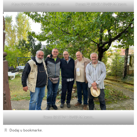
Atsu 5W1SA i 5W0LM team.
Frane ZL1SLO i 5W0LM team.
Deso 9A5TW i 5W0LM team..
Dodaj u bookmarke
.