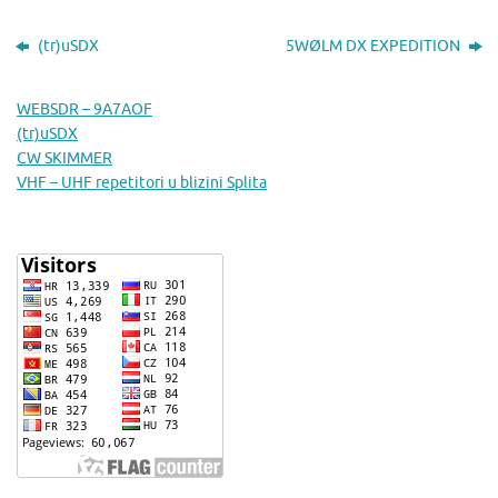
(tr)uSDX
5WØLM DX EXPEDITION
WEBSDR – 9A7AOF
(tr)uSDX
CW SKIMMER
VHF – UHF repetitori u blizini Splita