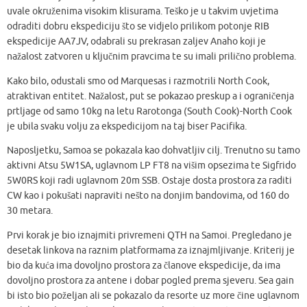
uvale okruženima visokim klisurama. Teško je u takvim uvjetima
odraditi dobru ekspediciju što se vidjelo prilikom potonje RIB
ekspedicije AA7JV, odabrali su prekrasan zaljev Anaho koji je
nažalost zatvoren u ključnim pravcima te su imali prilično problema.
Kako bilo, odustali smo od Marquesas i razmotrili North Cook,
atraktivan entitet. Nažalost, put se pokazao preskup a i ograničenja
prtljage od samo 10kg na letu Rarotonga (South Cook)-North Cook
je ubila svaku volju za ekspedicijom na taj biser Pacifika.
Naposljetku, Samoa se pokazala kao dohvatljiv cilj. Trenutno su tamo
aktivni Atsu 5W1SA, uglavnom LP FT8 na višim opsezima te Sigfrido
5W0RS koji radi uglavnom 20m SSB. Ostaje dosta prostora za raditi
CW kao i pokušati napraviti nešto na donjim bandovima, od 160 do
30 metara.
Prvi korak je bio iznajmiti privremeni QTH na Samoi. Pregledano je
desetak linkova na raznim platformama za iznajmljivanje. Kriterij je
bio da kuća ima dovoljno prostora za članove ekspedicije, da ima
dovoljno prostora za antene i dobar pogled prema sjeveru. Sea gain
bi isto bio poželjan ali se pokazalo da resorte uz more čine uglavnom