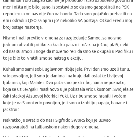
taman sam bio zaspao kad me je probudio i stao uzbuđeno govoriti a
meni ništa nije bilo jasno. Ispostavilo se da smo ga spotirali na PSK
reporteru a on nas nije čuo na bandu. Tada smo pojačalo prebacili na
6m i odradili QSO sa njim i još nekoliko SA postaja. Otkud Fredu moj
broj ostaje misterija.
Nismo imali previše vremena za razgledanje Samoe, samo smo
jednom uhvatili priliku za kratku pauzu i ručak na južnoj plaži, neki
od nas su smočili noge da možemo reći da smo se okupali u Pacifiku i
to je bilo to, vratili smo se natrag u akciju.
Kuhali smo sami sebi, uglavnom riblja jela. Prvi dan smo uzeli tunu,
vrlo povoljno, jeli smo je danima i na kraju dali ostatke Livijevoj
ljubimici, kuji Malalei. Dva puta smo pekli ribu, nama nepoznatu,
koja se uz češnjak i maslinovo ulje pokazala vrlo ukusnom. Svidjela se
čak i slatkoj Atsuovoj kćerkici Yuki. Uz ribu smo se hranili i voćem
koje je na Samoi vrlo povoljno, jeli smo u izobilju papaju, banane i
jackfruit.
Nakratko je svratio do nas i Sigfrido 5W0RS koji je uživao
razgovarajući na talijanskom nakon dugo vremena.