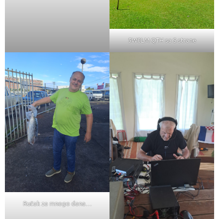
5W0LM QTH sa S strane
Ručak za mnogo dana…