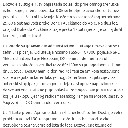
Dozvole su stigle 1. svibnja i tada dolazi do prijelomnog trenutka
nakon kojega nema povratka. 8.05 su kupljene avionske karte bez
povrata u slučaju otkazivanja. Krećemo sa zagrebačkog aerodroma
29.09 a put nas vodi preko Dohe i Aucklanda do Apie. Najduži let,
onaj od Dohe do Aucklanda traje preko 17 sati i jedan je od najdužih
komercijalnih letova!
Usporedo sa rješavanjem administrativnih pitanja rješavala su se i
tehnička pitanja. Od uređaja nosimo TS590 i IC7300, pojačalo SPE
1k5 a od antena tu je Hexbeam, DX commander multiband
vertikalka, skraćena vertikalka za 80/160m sa prilagodnom kutijom u
dnu. Steve, HA0DU nam je donirao 7el Yagi za 6m koja rastavljena
stane u regularni kufer. Iako je moguće na Samoi kupiti cijevi za
antenski stup ipak je prevagnula ideja da stupove napravimo kući i
da sve antene ispitamo prije polaska. Pomogao nam je Mirko 9A6KX
koji je u sklopu Ljetnog radioamaterskog kampa na Mosoru sastavio
Yagi za 6m i DX Commander vertikalku.
Uz 4 karte prema Apii smo dobili i 4 „checked“ torbe. Dosta je velik
problem ugurati 90 kg opreme u te četiri torbe naročito ako
dozvoljena težina varira od leta do leta. Dozvoljena težina od