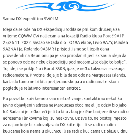
Samoa DX expedition 5W0LM
Ideja da se ode na DX ekspediciju rodila se prilikom druženja za
vrijeme CQWW CW natjecanja na lokaciji Radio kluba Poreč 9A1P
25/26 11. 2022. Sastao se tada dio TO19A ekipe, Livio 9A7Y, Mladen
9A2NA i ja, Rolando 9A3MR i prisjetili smo se lijepih dana
provedenih na Reunionu pa je kao prirodan slijed iskrsnula ideja da
se ponovo ode na neku ekspediciju pod motom „šta dalje to bolje“.
Toj ideji se priključio i Borut S50B, ipak je nešto takvo san svakoga
radioamatera. Prvotna ideja je bila da se ode na Marquesas islands,
karta do tamo ne bi bila pretjerano skupa a u radioamaterskom
pogledu je relativno interesantan entitet.
Po povratku kući krenuo sam u istraživanje, kontaktirao nekoliko
javno objavljenih adresa na Marquesas otocima ali je odziv bio jako
loš. Sada mi je teško reći je li to bilo zbog jezične barijere ili se radi o
adresama i linkovima koji su neaktivni. Uz sve to, ne postoji mjesto
za najam koje bi zadovoljavalo DX kriterije. Ili se radi o malim
kućicama koje nemaju okućnicu ili se radi o kućicama uz plažu u dnu