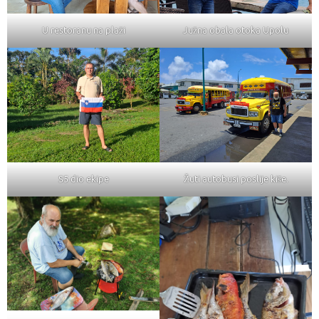
U restoranu na plaži
Južna obala otoka Upolu
S5 dio ekipe
Žuti autobusi poslije kiše.