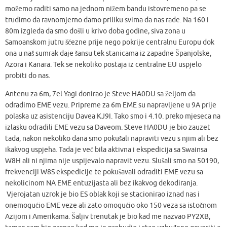
možemo raditi samo na jednom nižem bandu istovremeno pa se
trudimo da ravnomjerno damo priliku svima da nas rade. Na 160 i
80m izgleda da smo došli u krivo doba godine, siva zona u
Samoanskom jutru ščezne prije nego pokrije centralnu Europu dok
ona u naš sumrak daje šansu tek stanicama iz zapadne Španjolske,
Azora i Kanara. Tek se nekoliko postaja iz centralne EU uspjelo
probiti do nas.
Antenu za 6m, 7el Yagi donirao je Steve HA0DU sa željom da
odradimo EME vezu. Pripreme za 6m EME su napravljene u 9A prije
polaska uz asistenciju Davea KJ9I. Tako smo i 4.10. preko mjeseca na
izlasku odradili EME vezu sa Daveom. Steve HA0DU je bio zauzet
tada, nakon nekoliko dana smo pokušali napraviti vezu s njim ali bez
ikakvog uspjeha. Tada je već bila aktivna i ekspedicija sa Swainsa
W8H ali ni njima nije uspijevalo napravit vezu. Slušali smo na 50190,
frekvenciji W8S ekspedicije te pokušavali odraditi EME vezu sa
nekolicinom NA EME entuzijasta ali bez ikakvog dekodiranja.
Vjerojatan uzrok je bio ES oblak koji se stacionirao iznad nas i
onemogućio EME veze ali zato omogućio oko 150 veza sa istočnom
Azijom i Amerikama. Šaljiv trenutak je bio kad me nazvao PY2XB,