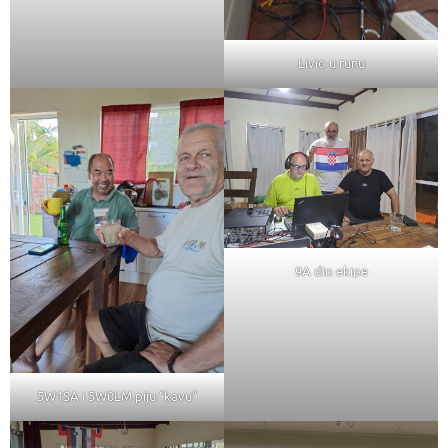
Livio u runu
9A dio ekipe
5W1SA i 5W0LM piju “kavu”