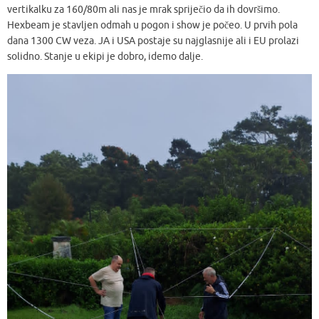
vertikalku za 160/80m ali nas je mrak spriječio da ih dovršimo.
Hexbeam je stavljen odmah u pogon i show je počeo. U prvih pola
dana 1300 CW veza. JA i USA postaje su najglasnije ali i EU prolazi
solidno. Stanje u ekipi je dobro, idemo dalje.