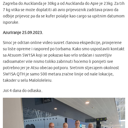
Zagreba do Aucklanda je 30kg a od Aucklanda do Apie je 23kg. Za tih
7 kg viška se može doplatiti ali avio prijevoznik zadržava pravo da
odbije prijevoz pa da se kufer pošalje kao cargo sa upitnim datumom
isporuke.
Ažuriranje 25.09.2023.
Sinoć je održan online video susret članova ekspedicije, provjerene
su liste opreme i raspored po torbama. Kako smo uspostavili kontakt
sa Atsuom 5W1SA koji se pokazao kao vrlo srdačan i susretljiv
radioamater više nismo toliko zabrinuti hoćemo li ponijeti sve
potrebno jer je Atsu obećao potporu. Sretnim stjecajem okolnost
5W1SA QTH je samo 500 metara zračne linije od naše lokacije,
također u selu Malololeleiu.
Još 4 dana do odlaska..