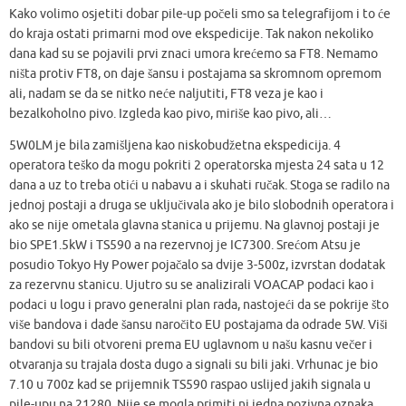
Kako volimo osjetiti dobar pile-up počeli smo sa telegrafijom i to će
do kraja ostati primarni mod ove ekspedicije. Tak nakon nekoliko
dana kad su se pojavili prvi znaci umora krećemo sa FT8. Nemamo
ništa protiv FT8, on daje šansu i postajama sa skromnom opremom
ali, nadam se da se nitko neće naljutiti, FT8 veza je kao i
bezalkoholno pivo. Izgleda kao pivo, miriše kao pivo, ali…
5W0LM je bila zamišljena kao niskobudžetna ekspedicija. 4
operatora teško da mogu pokriti 2 operatorska mjesta 24 sata u 12
dana a uz to treba otići u nabavu a i skuhati ručak. Stoga se radilo na
jednoj postaji a druga se uključivala ako je bilo slobodnih operatora i
ako se nije ometala glavna stanica u prijemu. Na glavnoj postaji je
bio SPE1.5kW i TS590 a na rezervnoj je IC7300. Srećom Atsu je
posudio Tokyo Hy Power pojačalo sa dvije 3-500z, izvrstan dodatak
za rezervnu stanicu. Ujutro su se analizirali VOACAP podaci kao i
podaci u logu i pravo generalni plan rada, nastojeći da se pokrije što
više bandova i dade šansu naročito EU postajama da odrade 5W. Viši
bandovi su bili otvoreni prema EU uglavnom u našu kasnu večer i
otvaranja su trajala dosta dugo a signali su bili jaki. Vrhunac je bio
7.10 u 700z kad se prijemnik TS590 raspao uslijed jakih signala u
pile-upu na 21280. Nije se mogla primiti ni jedna pozivna oznaka,