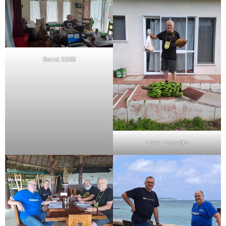
Borut S50B
Livio i provišta