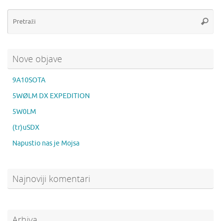
Pr
Pretra
Nove objave
9A10SOTA
5WØLM DX EXPEDITION
5W0LM
(tr)uSDX
Napustio nas je Mojsa
Najnoviji komentari
Arhiva