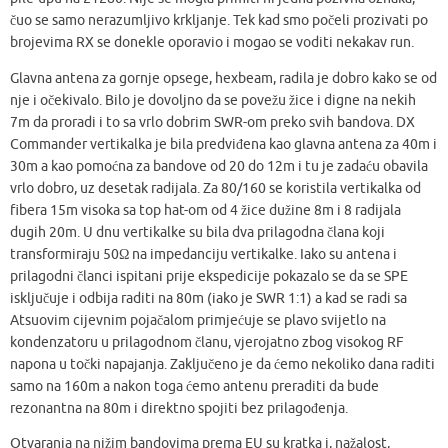
čuo se samo nerazumljivo krkljanje. Tek kad smo počeli prozivati po
brojevima RX se donekle oporavio i mogao se voditi nekakav run.
Glavna antena za gornje opsege, hexbeam, radila je dobro kako se od
nje i očekivalo. Bilo je dovoljno da se povežu žice i digne na nekih
7m da proradi i to sa vrlo dobrim SWR-om preko svih bandova. DX
Commander vertikalka je bila predviđena kao glavna antena za 40m i
30m a kao pomoćna za bandove od 20 do 12m i tu je zadaću obavila
vrlo dobro, uz desetak radijala. Za 80/160 se koristila vertikalka od
fibera 15m visoka sa top hat-om od 4 žice dužine 8m i 8 radijala
dugih 20m. U dnu vertikalke su bila dva prilagodna člana koji
transformiraju 50Ω na impedanciju vertikalke. Iako su antena i
prilagodni članci ispitani prije ekspedicije pokazalo se da se SPE
isključuje i odbija raditi na 80m (iako je SWR 1:1) a kad se radi sa
Atsuovim cijevnim pojačalom primjećuje se plavo svijetlo na
kondenzatoru u prilagodnom članu, vjerojatno zbog visokog RF
napona u točki napajanja. Zaključeno je da ćemo nekoliko dana raditi
samo na 160m a nakon toga ćemo antenu preraditi da bude
rezonantna na 80m i direktno spojiti bez prilagođenja.
Otvaranja na nižim bandovima prema EU su kratka i, nažalost,