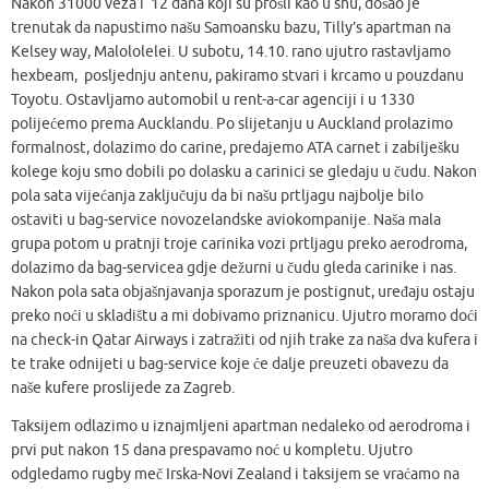
Nakon 31000 veza i 12 dana koji su prošli kao u snu, došao je
trenutak da napustimo našu Samoansku bazu, Tilly’s apartman na
Kelsey way, Malololelei. U subotu, 14.10. rano ujutro rastavljamo
hexbeam, posljednju antenu, pakiramo stvari i krcamo u pouzdanu
Toyotu. Ostavljamo automobil u rent-a-car agenciji i u 1330
polijećemo prema Aucklandu. Po slijetanju u Auckland prolazimo
formalnost, dolazimo do carine, predajemo ATA carnet i zabilješku
kolege koju smo dobili po dolasku a carinici se gledaju u čudu. Nakon
pola sata vijećanja zaključuju da bi našu prtljagu najbolje bilo
ostaviti u bag-service novozelandske aviokompanije. Naša mala
grupa potom u pratnji troje carinika vozi prtljagu preko aerodroma,
dolazimo da bag-servicea gdje dežurni u čudu gleda carinike i nas.
Nakon pola sata objašnjavanja sporazum je postignut, uređaju ostaju
preko noći u skladištu a mi dobivamo priznanicu. Ujutro moramo doći
na check-in Qatar Airways i zatražiti od njih trake za naša dva kufera i
te trake odnijeti u bag-service koje će dalje preuzeti obavezu da
naše kufere proslijede za Zagreb.
Taksijem odlazimo u iznajmljeni apartman nedaleko od aerodroma i
prvi put nakon 15 dana prespavamo noć u kompletu. Ujutro
odgledamo rugby meč Irska-Novi Zealand i taksijem se vraćamo na