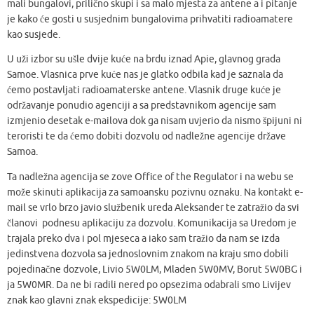
mali bungalovi, prilično skupi i sa malo mjesta za antene a i pitanje
je kako će gosti u susjednim bungalovima prihvatiti radioamatere
kao susjede.
U uži izbor su ušle dvije kuće na brdu iznad Apie, glavnog grada
Samoe. Vlasnica prve kuće nas je glatko odbila kad je saznala da
ćemo postavljati radioamaterske antene. Vlasnik druge kuće je
održavanje ponudio agenciji a sa predstavnikom agencije sam
izmjenio desetak e-mailova dok ga nisam uvjerio da nismo špijuni ni
teroristi te da ćemo dobiti dozvolu od nadležne agencije države
Samoa.
Ta nadležna agencija se zove Office of the Regulator i na webu se
može skinuti aplikacija za samoansku pozivnu oznaku. Na kontakt e-
mail se vrlo brzo javio službenik ureda Aleksander te zatražio da svi
članovi podnesu aplikaciju za dozvolu. Komunikacija sa Uredom je
trajala preko dva i pol mjeseca a iako sam tražio da nam se izda
jedinstvena dozvola sa jednoslovnim znakom na kraju smo dobili
pojedinačne dozvole, Livio 5W0LM, Mladen 5W0MV, Borut 5W0BG i
ja 5W0MR. Da ne bi radili nered po opsezima odabrali smo Livijev
znak kao glavni znak ekspedicije: 5W0LM