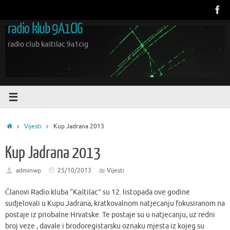
Skoči
do
radio klub 9A1CIG
sadržaja
radio club kaštilac 9a1cig
Početna
Vijesti
Kup Jadrana 2013
Kup Jadrana 2013
adminwp
25/10/2013
Vijesti
Članovi Radio kluba “Kaštilac” su 12. listopada ove godine
sudjelovali u Kupu Jadrana, kratkovalnom natjecanju fokusiranom na
postaje iz priobalne Hrvatske. Te postaje su u natjecanju, uz redni
broj veze , davale i brodoregistarsku oznaku mjesta iz kojeg su