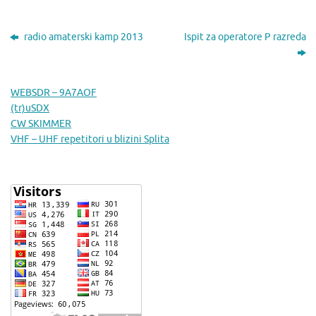
radio amaterski kamp 2013
Ispit za operatore P razreda
WEBSDR – 9A7AOF
(tr)uSDX
CW SKIMMER
VHF – UHF repetitori u blizini Splita