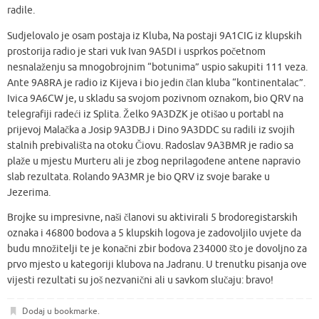
radile.
Sudjelovalo je osam postaja iz Kluba, Na postaji 9A1CIG iz klupskih
prostorija radio je stari vuk Ivan 9A5DI i usprkos početnom
nesnalaženju sa mnogobrojnim “botunima” uspio sakupiti 111 veza.
Ante 9A8RA je radio iz Kijeva i bio jedin član kluba “kontinentalac”.
Ivica 9A6CW je, u skladu sa svojom pozivnom oznakom, bio QRV na
telegrafiji radeći iz Splita. Želko 9A3DZK je otišao u portabl na
prijevoj Malačka a Josip 9A3DBJ i Dino 9A3DDC su radili iz svojih
stalnih prebivališta na otoku Čiovu. Radoslav 9A3BMR je radio sa
plaže u mjestu Murteru ali je zbog neprilagođene antene napravio
slab rezultata. Rolando 9A3MR je bio QRV iz svoje barake u
Jezerima.
Brojke su impresivne, naši članovi su aktivirali 5 brodoregistarskih
oznaka i 46800 bodova a 5 klupskih logova je zadovoljilo uvjete da
budu množitelji te je konačni zbir bodova 234000 što je dovoljno za
prvo mjesto u kategoriji klubova na Jadranu. U trenutku pisanja ove
vijesti rezultati su još nezvanični ali u savkom slučaju: bravo!
Dodaj u bookmarke
.