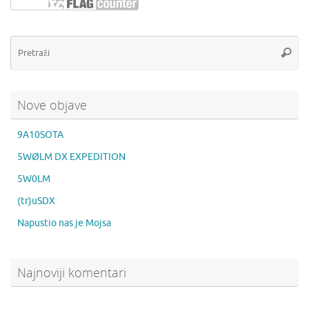
Pr
Pretra
Nove objave
9A10SOTA
5WØLM DX EXPEDITION
5W0LM
(tr)uSDX
Napustio nas je Mojsa
Najnoviji komentari