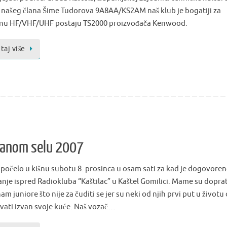
 i našeg člana Šime Tudorova 9A8AA/KS2AM naš klub je bogatiji za
nu HF/VHF/UHF postaju TS2000 proizvođača Kenwood.
taj više
danom selu 2007
 počelo u kišnu subotu 8. prosinca u osam sati za kad je dogovore
anje ispred Radiokluba “Kaštilac” u Kaštel Gomilici. Mame su doprat
am juniore što nije za čuditi se jer su neki od njih prvi put u životu o
vati izvan svoje kuće. Naš vozač…