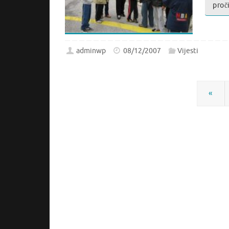
proči
adminwp
08/12/2007
Vijesti
«