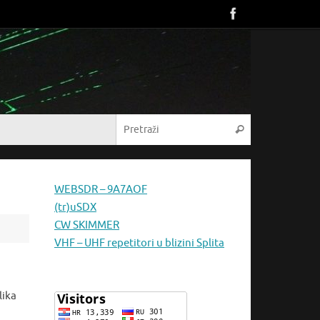
Pretraži:
Pretraži
WEBSDR – 9A7AOF
(tr)uSDX
CW SKIMMER
VHF – UHF repetitori u blizini Splita
lika