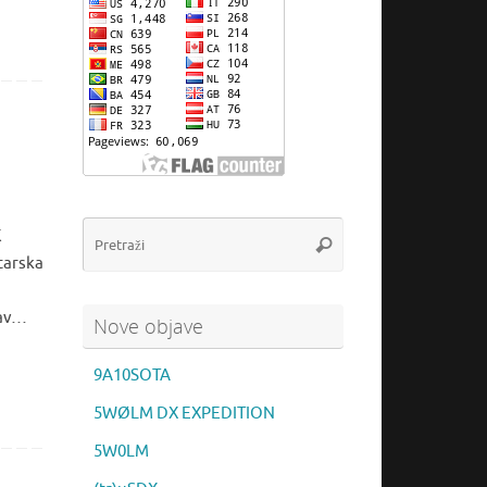
Pretraži:
K
Pretraži
tarska
nu.
lav…
Nove objave
9A10SOTA
5WØLM DX EXPEDITION
5W0LM