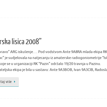
rska lisica 2008”
pravo” ARG iskušenje…. Pod vodstvom Ante 9A8RA mlada ekipa R
ac” je sudjelovala na natjecanju iz amaterske radiogoniometrije “Is
” koje se u urganizaciji RK “Pazin” održalo 19/20 travnja u Pazi
ateljska ekipa je bila u sastavu: Ante 9A3BOB, Ivan 9A3CIB, Rados
taj više