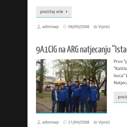
pročitaj više
adminwp
08/09/2008
Vijesti
9A1CIG na ARG natjecanju “Ista
Prvo “
“Kaštil
lisica
Natjec
proči
adminwp
21/04/2008
Vijesti