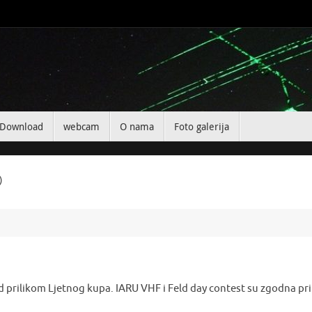
Download
webcam
O nama
Foto galerija
)
d prilikom Ljetnog kupa. IARU VHF i Feld day contest su zgodna pri