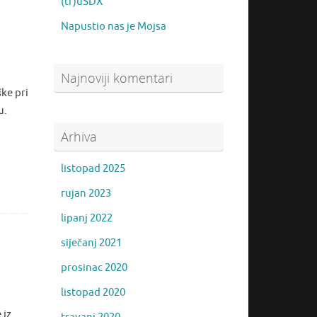
(tr)uSDX
Napustio nas je Mojsa
Najnoviji komentari
ke pri
u.
Arhiva
listopad 2025
rujan 2023
lipanj 2022
siječanj 2021
prosinac 2020
listopad 2020
 iz