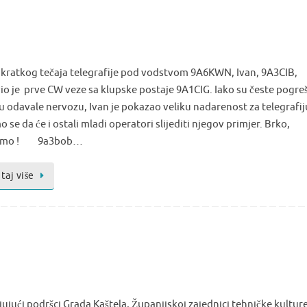
kratkog tečaja telegrafije pod vodstvom 9A6KWN, Ivan, 9A3CIB,
io je prve CW veze sa klupske postaje 9A1CIG. Iako su česte pogreš
u odavale nervozu, Ivan je pokazao veliku nadarenost za telegrafij
se da će i ostali mladi operatori slijediti njegov primjer. Brko,
tamo ! 9a3bob…
taj više
ujući podršci Grada Kaštela, Županijskoj zajednici tehničke kulture