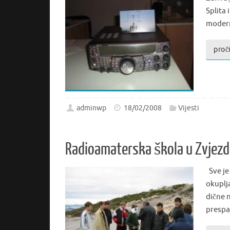
Splita
moder
proči
adminwp
18/02/2008
Vijesti
Radioamaterska škola u Zvjez
Sve je
okuplj
dične n
prespa