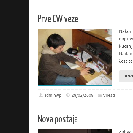
Prve CW veze
Nakon 
naprav
kucanj
Nadamo 
česti
proči
adminwp
28/02/2008
Vijesti
Nova postaja
Zahvalj