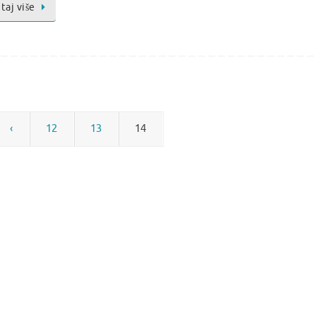
taj više
‹
12
13
14